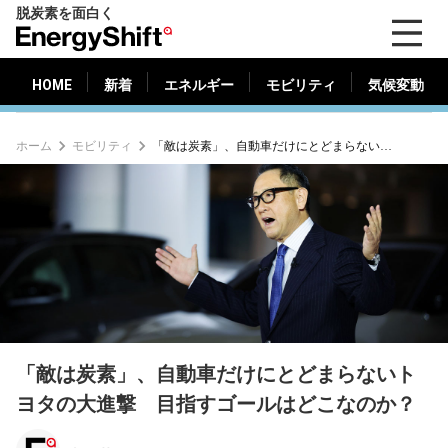
脱炭素を面白く
HOME
新着
エネルギー
モビリティ
気候変動
EnergyShift（エ
ナ
ジ
HOME
新着
エネルギー
モビリティ
気候変動
ー
シ
ホーム
モビリティ
「敵は炭素」、自動車だけにとどまらないトヨタの大進撃 目指すゴールはどこなのか？
フ
ト）
「敵は炭素」、自動車だけにとどまらないト
ヨタの大進撃 目指すゴールはどこなのか？