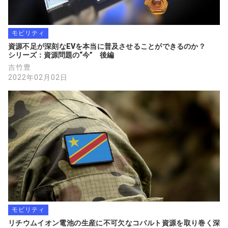
モビリティ
資源不足が深刻なEVを本当に普及させることができるのか？　　
シリーズ：資源問題の“今”　後編
吉竹豊
2022年02月02日
モビリティ
リチウムイオン電池の生産に不可欠なコバルト資源を取り巻く深