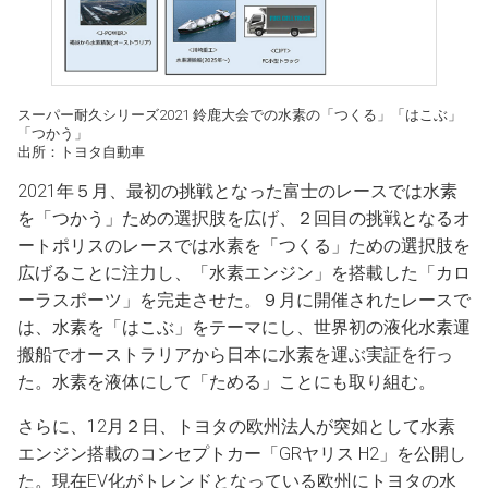
スーパー耐久シリーズ2021 鈴鹿大会での
水素の
「つくる」
「はこぶ」
「つかう」
出所：トヨタ自動車
2021年５月、最初の挑戦となった富士のレースでは水素
を「つかう」ための選択肢を広げ、２回目の挑戦となるオ
ートポリスのレースでは水素を「つくる」ための選択肢を
広げることに注力し、「水素エンジン」を搭載した「カロ
ーラスポーツ」を完走させた。９月に開催されたレースで
は、水素を「はこぶ」をテーマにし、世界初の液化水素運
搬船でオーストラリアから日本に水素を運ぶ実証を行っ
た。水素を液体にして「ためる」ことにも取り組む。
さらに、12月２日、トヨタの欧州法人が突如として水素
エンジン搭載のコンセプトカー「GRヤリス H2」を公開し
た。現在EV化がトレンドとなっている欧州にトヨタの水