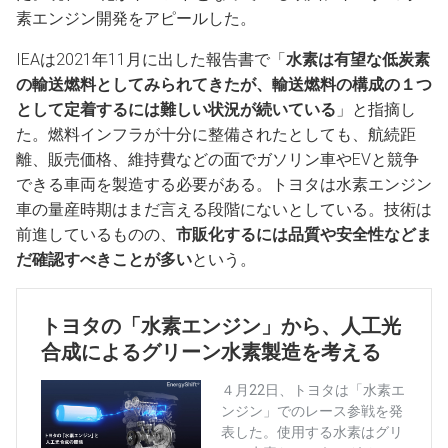
素エンジン開発をアピールした。
IEAは2021年11月に出した報告書で「
水素は有望な低炭素
の輸送燃料としてみられてきたが、輸送燃料の構成の１つ
として定着するには難しい状況が続いている
」と指摘し
た。燃料インフラが十分に整備されたとしても、航続距
離、販売価格、維持費などの面でガソリン車やEVと競争
できる車両を製造する必要がある。トヨタは水素エンジン
車の量産時期はまだ言える段階にないとしている。技術は
前進しているものの、
市販化するには品質や安全性などま
だ確認すべきことが多い
という。