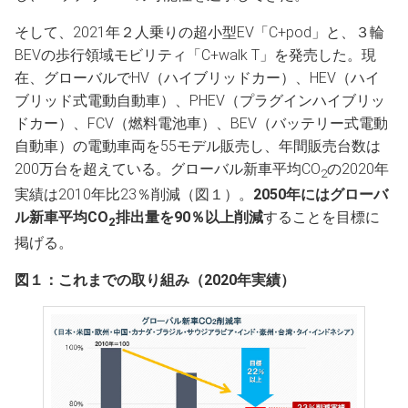
そして、2021年２人乗りの超小型EV「C+pod」と、３輪
BEVの歩行領域モビリティ「C+walk T」を発売した。現
在、グローバルでHV（ハイブリッドカー）、HEV（ハイ
ブリッド式電動自動車）、PHEV（プラグインハイブリッ
ドカー）、FCV（燃料電池車）、BEV（バッテリー式電動
自動車）の電動車両を55モデル販売し、年間販売台数は
200万台を超えている。グローバル新車平均CO
の2020年
2
実績は2010年比23％削減（図１）。
2050年にはグローバ
ル新車平均
CO
排出量を90％以上削減
することを目標に
2
掲げる。
図１：これまでの取り組み（2020年実績）