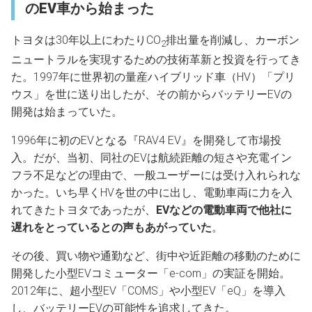
のEV車から始まった
トヨタは30年以上にわたりCO
排出量を削減し、カーボン
2
ニュートラルを実現するための技術革新と投資を行ってき
た。1997年に世界初の量産ハイブリッド車（HV）「プリ
ウス」を世に送り出したが、その前からバッテリーEVの
開発は始まっていた。
1996年に初のEVとなる『RAV4 EV』を開発して市場投
入。だが、当初、同社のEVは航続距離の短さや充電イン
フラ不足などの理由で、一般ユーザーには受け入れられな
かった。いち早くHVを世の中に出し、電動車両に力を入
れてきたトヨタであったが、
EVなどの電動車両で他社に
遅れをとっているとの声もあがっていた
。
その後、買い物や通勤など、街中や近距離の移動のために
開発した小型EVコミューター「e-com」の実証を開始。
2012年に、超小型EV「COMS」や小型EV「eQ」を導入
し、バッテリーEVの可能性を追求してきた。