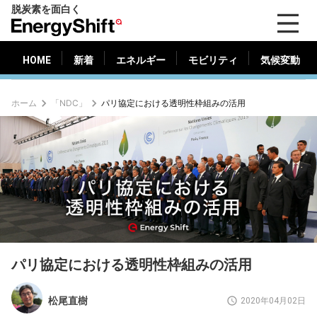
脱炭素を面白く
HOME
新着
エネルギー
モビリティ
気候変動
EnergyShift（エ
ナ
ジ
HOME
新着
エネルギー
モビリティ
気候変動
ー
シ
ホーム
「NDC」
パリ協定における透明性枠組みの活用
フ
ト）
パリ協定における透明性枠組みの活用
松尾直樹
2020年04月02日