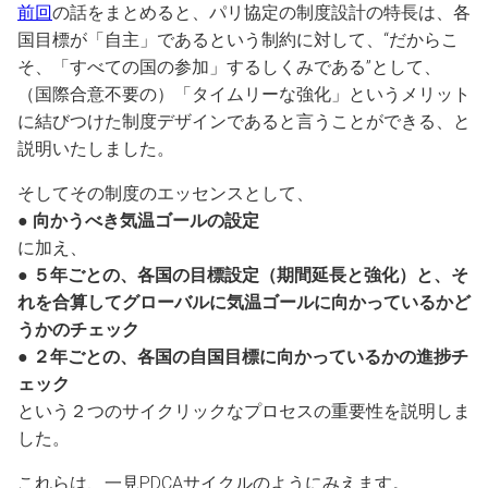
前回
の話をまとめると、パリ協定の制度設計の特長は、各
国目標が「自主」であるという制約に対して、“だからこ
そ、「すべての国の参加」するしくみである”として、
（国際合意不要の）「タイムリーな強化」というメリット
に結びつけた制度デザインであると言うことができる、と
説明いたしました。
そしてその制度のエッセンスとして、
●
向かうべき気温ゴールの設定
に加え、
●
５年ごとの、各国の目標設定（期間延長と強化）と、そ
れを合算してグローバルに気温ゴールに向かっているかど
うかのチェック
●
２年ごとの、各国の自国目標に向かっているかの進捗チ
ェック
という２つのサイクリックなプロセスの重要性を説明しま
した。
これらは、一見PDCAサイクルのようにみえます。