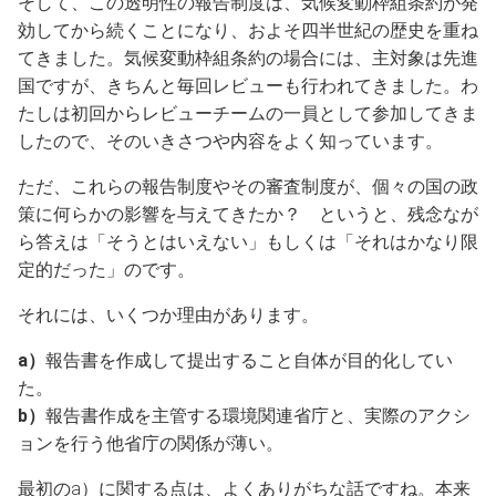
そして、この透明性の報告制度は、気候変動枠組条約が発
効してから続くことになり、およそ四半世紀の歴史を重ね
てきました。気候変動枠組条約の場合には、主対象は先進
国ですが、きちんと毎回レビューも行われてきました。わ
たしは初回からレビューチームの一員として参加してきま
したので、そのいきさつや内容をよく知っています。
ただ、これらの報告制度やその審査制度が、個々の国の政
策に何らかの影響を与えてきたか？ というと、残念なが
ら答えは「そうとはいえない」もしくは「それはかなり限
定的だった」のです。
それには、いくつか理由があります。
a）
報告書を作成して提出すること自体が目的化してい
た。
b）
報告書作成を主管する環境関連省庁と、実際のアクシ
ョンを行う他省庁の関係が薄い。
最初のa）に関する点は、よくありがちな話ですね。本来