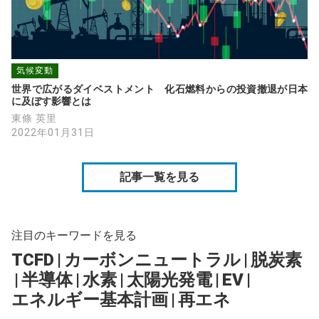
気候変動
世界で広がるダイベストメント　化石燃料からの投資撤退が日本
に及ぼす影響とは
東條 英里
2022年01月31日
記事一覧を見る
注目のキーワードを見る
TCFD
|
カーボンニュートラル
|
脱炭素
|
半導体
|
水素
|
太陽光発電
|
EV
|
エネルギー基本計画
|
再エネ