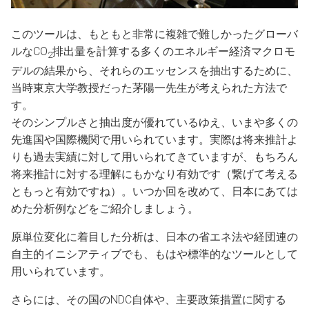
このツールは、もともと非常に複雑で難しかったグローバ
ルなCO
排出量を計算する多くのエネルギー経済マクロモ
2
デルの結果から、それらのエッセンスを抽出するために、
当時東京大学教授だった茅陽一先生が考えられた方法で
す。
そのシンプルさと抽出度が優れているゆえ、いまや多くの
先進国や国際機関で用いられています。実際は将来推計よ
りも過去実績に対して用いられてきていますが、もちろん
将来推計に対する理解にもかなり有効です（繋げて考える
ともっと有効ですね）。いつか回を改めて、日本にあては
めた分析例などをご紹介しましょう。
原単位変化に着目した分析は、日本の省エネ法や経団連の
自主的イニシアティブでも、もはや標準的なツールとして
用いられています。
さらには、その国のNDC自体や、主要政策措置に関する