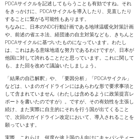
PDCAサイクルを記述してもらうことも有効ですね。それ
をきっかけに、PDCAサイクルを導入したり、見直したり
することに繋がる可能性もあります。
ちなみに、日本のNDC行動計画である地球温暖化対策計画
や、前述の省エネ法、経団連の自主対策なども、きちんと
PDCAサイクルに基づいたものになっています。わたし
は、これはある意味地道な努力であるわけですが、日本が
他国に対して誇れることだと思っています。これに関して
も、また回を改めて議論いたしましょう。
「結果の自己解釈」や、「要因分析」「PDCAサイクル」
などは、いまのガイドラインにはあらわな形で要求事項と
して含まれていません（わたしは含めるように政策提言レ
ポートを書いたのですが）。ですが、その有効性を主張し
続け、また実際に自主的にそれを行う国が出てくること
で、次回のガイドライン改定において、導入されることを
願っています。
実際、これらは、何度か途上国の人向けにキャパシティー