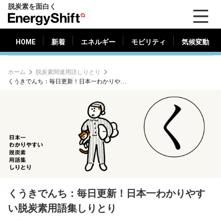
脱炭素を面白く
HOME
新着
エネルギー
モビリティ
気候変動
EnergyShift（エ
ナ
ジ
HOME
新着
エネルギー
モビリティ
気候変動
ー
シ
ホーム
脱炭素関連用語しりとり
フ
くうきでんち：毎日更新！日本一わかりやすい脱炭素用語集しりとり
ト）
くうきでんち：毎日更新！日本一わかりやす
い脱炭素用語集しりとり