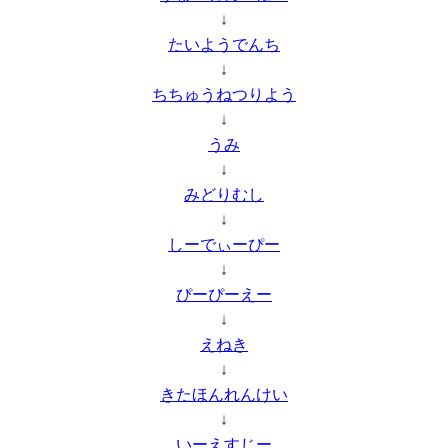
↓
たいようでんち
↓
ちちゅうねつりよう
↓
うみ
↓
みどりむし
↓
しーでぃーぴー
↓
ぴーぴーえー
↓
えねき
↓
きたほんれんけい
↓
いーえすじー