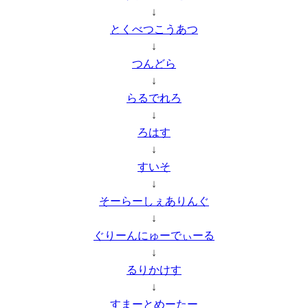
↓
とくべつこうあつ
↓
つんどら
↓
らるでれろ
↓
ろはす
↓
すいそ
↓
そーらーしぇありんぐ
↓
ぐりーんにゅーでぃーる
↓
るりかけす
↓
すまーとめーたー