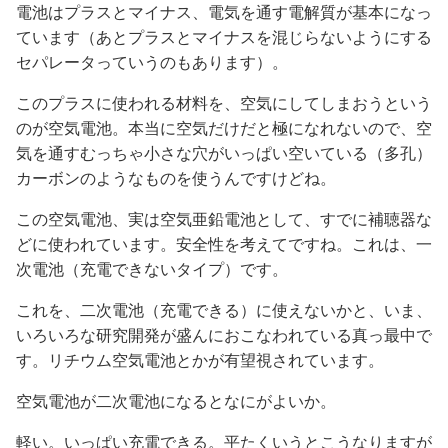
電池はプラスとマイナス、電気を通す電解質が基本になっ
ています（あとプラスとマイナスを混じらないようにする
セパレータっていうのもあります）。
このプラスに使われる材料を、空気にしてしまおうという
のが空気電池。本当に空気だけだと極になれないので、空
気を通すむっちゃ小さな穴がいっぱい空いている（多孔）
カーボンのようなものを使うんですけどね。
この空気電池、実は空気亜鉛電池として、すでに補聴器な
どに使われています。安全性を考えてですね。これは、一
次電池（充電できないタイプ）です。
これを、二次電池（充電できる）に使えないかと、いま、
いろいろな研究開発が盛んにおこなわれている真っ最中で
す。リチウム空気電池とかが有望視されています。
空気電池が二次電池になるとなにがよいか。
軽い。いっぱい充電できる。平たくいうとこうなりますが