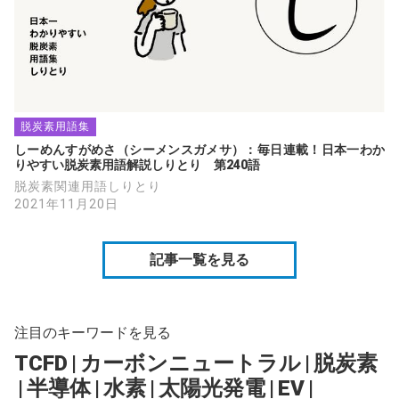
脱炭素用語集
しーめんすがめさ（シーメンスガメサ）：毎日連載！日本一わか
りやすい脱炭素用語解説しりとり　第240語
脱炭素関連用語しりとり
2021年11月20日
記事一覧を見る
注目のキーワードを見る
TCFD
|
カーボンニュートラル
|
脱炭素
|
半導体
|
水素
|
太陽光発電
|
EV
|