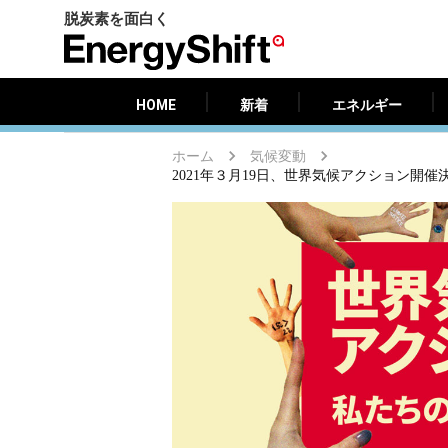
脱炭素を面白く
HOME
新着
エネルギー
EnergyShift（エ
ナ
ジ
HOME
新着
エネルギー
ー
シ
ホーム
気候変動
フ
2021年３月19日、世界気候アクション開催決定！ Fr
ト）