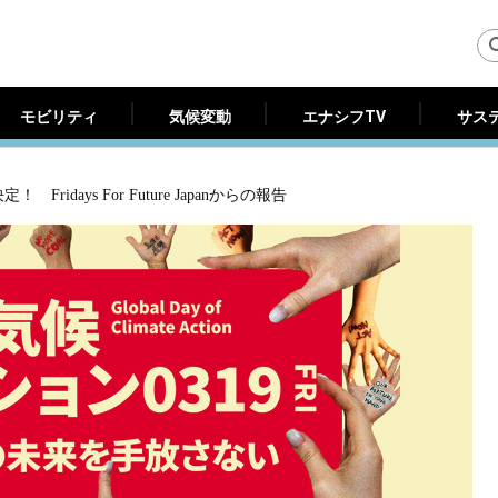
モビリティ
気候変動
エナシフTV
サス
モビリティ
気候変動
エナシフTV
サス
idays For Future Japanからの報告