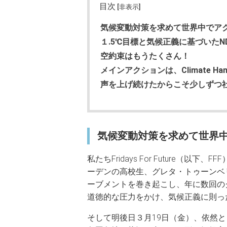
目次
[非表示]
気候変動対策を求めて世界中でア
１.5℃目標と気候正義に基づいたND
空約束はもうたくさん！
メインアクションは、Climate Hands
声を上げ続けたからこそ少しずつ
気候変動対策を求めて世界
私たちFridays For Future
ーデンの高校生、グレタ・トゥーンベ
ーブメントを巻き起こし、年に数回の
道徳的な圧力をかけ、気候正義に則っ
そして明後日３月19日（金）、依然