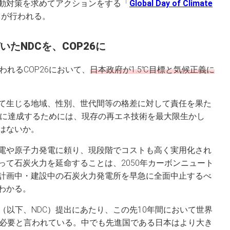
動対策を求めてアクションをする「
Global Day of Climate
」が行われる。
いたNDCを、COP26に
われるCOP26において、
日本政府が1.5℃目標と気候正義に
て生じる地域、性別、世代間等の格差に対して責任を果た
確実に達成するためには、現存の再エネ技術を最大限生かし
はないか。
電や原子力発電に頼り、現段階でコストも高く実用化され
って石炭火力を延命することは、2050年カーボンニュート
計画中・建設中の石炭火力発電所を早急に全面中止するべ
わかる。
標（以下、NDC）提出にあたり、この先10年間において世界
減が必要と言われている。中でも先進国である日本はより大き