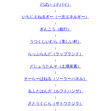
どばい（ドバイ）
↓
いちじえねるぎー（一次エネルギー）
↓
ぎんこう（銀行）
↓
うつくしいむら（美しい村）
↓
らっぷらんど（ラップランド）
↓
どじょうたんそ（土壌炭素）
↓
そーらーぱねる（ソーラーパネル）
↓
るふとはんざ（ルフトハンザ）
↓
ざとうくじら（ザトウクジラ）
↓