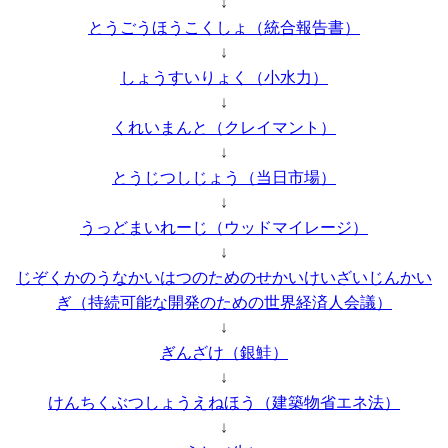
↓
とうごうほうこくしょ（統合報告書）
↓
しょうすいりょく（小水力）
↓
くれいまんと（クレイマント）
↓
とうじつしじょう（当日市場）
↓
うっどまいれーじ（ウッドマイレージ）
↓
じぞくかのうなかいはつのためのせかいけいざいじんかい
ぎ（持続可能な開発のための世界経済人会議）
↓
ぎんざけ（銀鮭）
↓
けんちくぶつしょうえねほう（建築物省エネ法）
↓