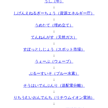
うし（牛）
↓
しげんえねるぎーちょう（資源エネルギー庁）
↓
うめたて（埋め立て）
↓
てんねんがす（天然ガス）
↓
すぽっとしじょう（スポット市場）
↓
うぇーぶ（ウェーブ）
↓
ぶるーすいそ（ブルー水素）
↓
そうはいでんぶんり（送配電分離）
↓
りちうむいおんでんち（リチウムイオン電池）
↓