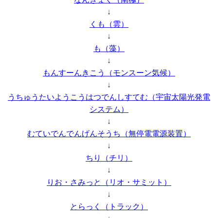
↓
くも（雲）
↓
も（藻）
↓
もんすーんきこう（モンスーン気候）
↓
うちゅうたいようこうはつでんしすてむ（宇宙太陽光発電
システム）
↓
むていでんでんげんそうち（無停電電源装置）
↓
ちり（チリ）
↓
りお・さみっと（リオ・サミット）
↓
とらっく（トラック）