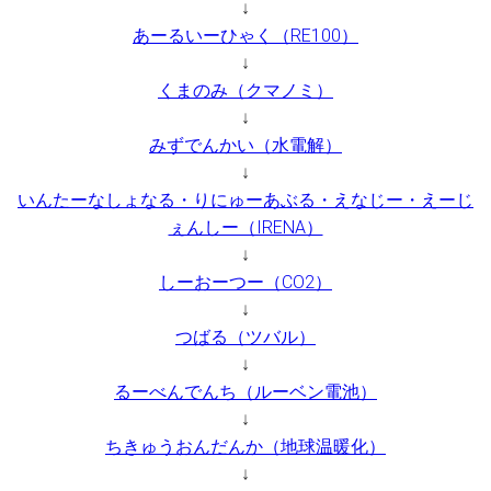
↓
あーるいーひゃく（RE100）
↓
くまのみ（クマノミ）
↓
みずでんかい（水電解）
↓
いんたーなしょなる・りにゅーあぶる・えなじー・えーじ
ぇんしー（IRENA）
↓
しーおーつー（CO2）
↓
つばる（ツバル）
↓
るーべんでんち（ルーベン電池）
↓
ちきゅうおんだんか（地球温暖化）
↓