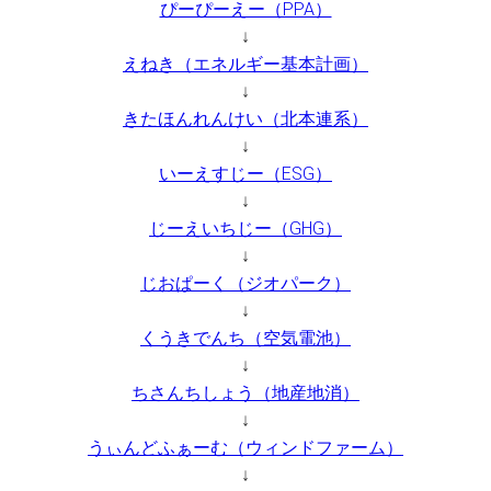
ぴーぴーえー（PPA）
↓
えねき（エネルギー基本計画）
↓
きたほんれんけい（北本連系）
↓
いーえすじー（ESG）
↓
じーえいちじー（GHG）
↓
じおぱーく（ジオパーク）
↓
くうきでんち（空気電池）
↓
ちさんちしょう（地産地消）
↓
うぃんどふぁーむ（ウィンドファーム）
↓