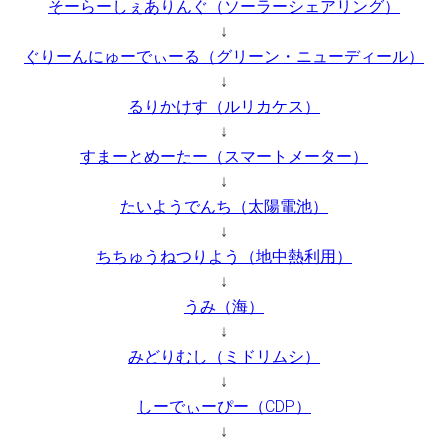
そーらーしぇありんぐ（ソーラーシェアリング）
↓
ぐりーんにゅーでぃーる（グリーン・ニューディール）
↓
るりかけす（ルリカケス）
↓
すまーとめーたー（スマートメーター）
↓
たいようでんち（太陽電池）
↓
ちちゅうねつりよう（地中熱利用）
↓
うみ（海）
↓
みどりむし（ミドリムシ）
↓
しーでぃーぴー（CDP）
↓