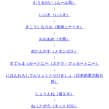
むうるがい（ムール貝）
↓
いぶき（いぶき）
↓
きこうしなりお（気候シナリオ）
↓
おおあめ（大雨）
↓
めたんがす（メタンガス）
↓
すてらまっかーとにー（ステラ・マッカートニー）
↓
にほんおろしでんりょくとりひきしょ（日本卸電力取引
所）
↓
しょうえね（省エネ）
↓
ねっとぜろ（ネットゼロ）