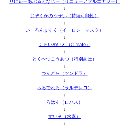
りにゅーあぶるえなじー（リニューアブルエナジー）
↓
じぞくかのうせい（持続可能性）
↓
いーろんますく（イーロン・マスク）
↓
くらいめいと（Climate）
↓
とくべつこうあつ（特別高圧）
↓
つんどら（ツンドラ）
↓
らるでれろ（ラルデレロ）
↓
ろはす（ロハス）
↓
すいそ（水素）
↓