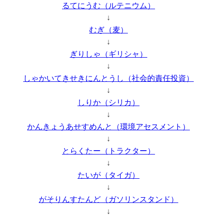
るてにうむ（ルテニウム）
↓
むぎ（麦）
↓
ぎりしゃ（ギリシャ）
↓
しゃかいてきせきにんとうし（社会的責任投資）
↓
しりか（シリカ）
↓
かんきょうあせすめんと（環境アセスメント）
↓
とらくたー（トラクター）
↓
たいが（タイガ）
↓
がそりんすたんど（ガソリンスタンド）
↓