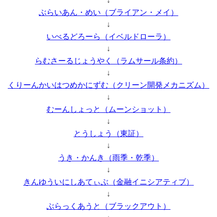
↓
ぶらいあん・めい（ブライアン・メイ）
↓
いべるどろーら（イベルドローラ）
↓
らむさーるじょうやく（ラムサール条約）
↓
くりーんかいはつめかにずむ（クリーン開発メカニズム）
↓
むーんしょっと（ムーンショット）
↓
とうしょう（東証）
↓
うき・かんき（雨季・乾季）
↓
きんゆういにしあてぃぶ（金融イニシアティブ）
↓
ぶらっくあうと（ブラックアウト）