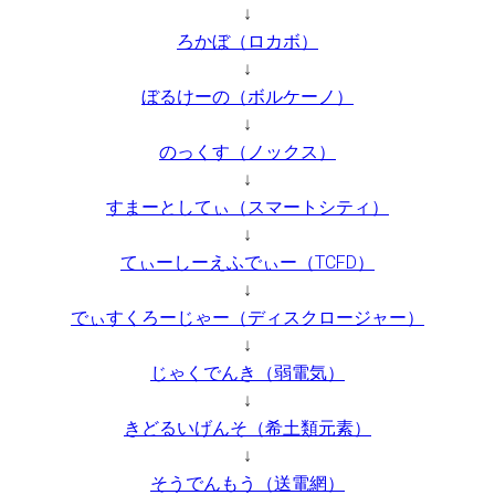
↓
ろかぼ（ロカボ）
↓
ぼるけーの（ボルケーノ）
↓
のっくす（ノックス）
↓
すまーとしてぃ（スマートシティ）
↓
てぃーしーえふでぃー（TCFD）
↓
でぃすくろーじゃー（ディスクロージャー）
↓
じゃくでんき（弱電気）
↓
きどるいげんそ（希土類元素）
↓
そうでんもう（送電網）