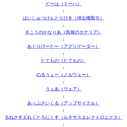
どーは（ドーハ）
↓
はいしゅつけんとりひき（排出権取引）
↓
きこうのかなりあ（気候のカナリア）
↓
あぐりげーたー（アグリゲーター）
↓
たてもの（たてもの）
↓
のるうぇー（ノルウェー）
↓
うぇあ（ウェア）
↓
あっぷさいくる（アップサイクル）
↓
るねさすえれくとろにくす（ルネサスエレクトロニクス）
↓