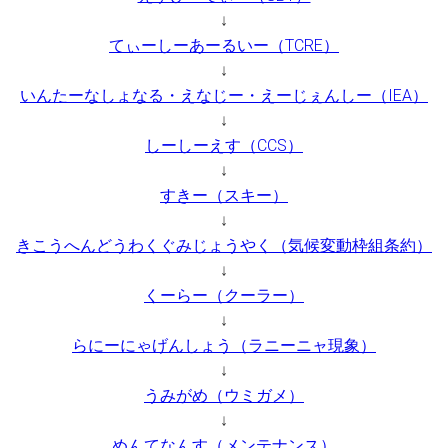
↓
てぃーしーあーるいー（TCRE）
↓
いんたーなしょなる・えなじー・えーじぇんしー（IEA）
↓
しーしーえす（CCS）
↓
すきー（スキー）
↓
きこうへんどうわくぐみじょうやく（気候変動枠組条約）
↓
くーらー（クーラー）
↓
らにーにゃげんしょう（ラニーニャ現象）
↓
うみがめ（ウミガメ）
↓
めんてなんす（メンテナンス）