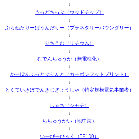
↓
うっどちっぷ（ウッドチップ）
↓
ぷらねたりーばうんだりー（プラネタリーバウンダリー）
↓
りちうむ（リチウム）
↓
むでんちゅうか（無電柱化）
↓
かーぼんふっとぷりんと（カーボンフットプリント）
↓
とくていきぼでんきじぎょうしゃ（特定規模電気事業者）
↓
しゃち（シャチ）
↓
ちちゅうかい（地中海）
↓
いーぴーひゃく（EP100）