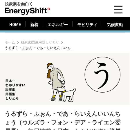
脱炭素を面白く
HOME
新着
エネルギー
モビリティ
気候変動
EnergyShift（エ
ナ
ジ
HOME
新着
エネルギー
モビリティ
気候変動
ー
シ
ホーム
脱炭素関連用語しりとり
フ
うるずら・ふぉん・であ・らいえんいいんちょう（ウルズラ・フォン・デア・ライエン委員長）：毎日連載！日本一わかりやすい脱炭素用語解説しりとり 第228語
ト）
うるずら・ふぉん・であ・らいえんいいんち
ょう（ウルズラ・フォン・デア・ライエン委