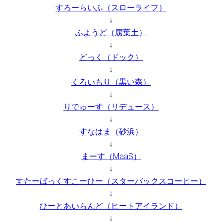
すろーらいふ（スローライフ）
↓
ふようど（腐葉土）
↓
どっく（ドック）
↓
くろいもり（黒い森）
↓
りでゅーす（リデュース）
↓
すなはま（砂浜）
↓
まーす（MaaS）
↓
すたーばっくすこーひー（スターバックスコーヒー）
↓
ひーとあいらんど（ヒートアイランド）
↓