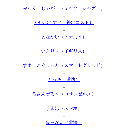
↓
みっく・じゃがー（ミック・ジャガー）
↓
がいぶこすと（外部コスト）
↓
となかい（トナカイ）
↓
いぎりす（イギリス）
↓
すまーとぐりっど（スマートグリッド）
↓
どうろ（道路）
↓
ろさんぜるす（ロサンゼルス）
↓
すまほ（スマホ）
↓
ほっかい（北海）