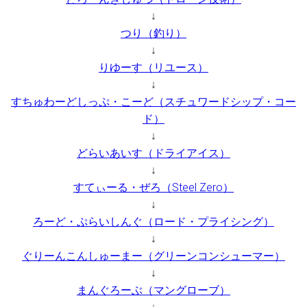
↓
つり（釣り）
↓
りゆーす（リユース）
↓
すちゅわーどしっぷ・こーど（スチュワードシップ・コー
ド）
↓
どらいあいす（ドライアイス）
↓
すてぃーる・ぜろ（Steel Zero）
↓
ろーど・ぷらいしんぐ（ロード・プライシング）
↓
ぐりーんこんしゅーまー（グリーンコンシューマー）
↓
まんぐろーぶ（マングローブ）