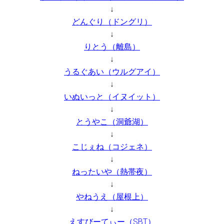
↓
どんぐり（ドングリ）
↓
りとう（離島）
↓
うるぐあい（ウルグアイ）
↓
いぬいっと（イヌイット）
↓
とうやこ（洞爺湖）
↓
こじぇね（コジェネ）
↓
ねったいや（熱帯夜）
↓
やねうえ（屋根上）
↓
えすびーてぃー（SBT）