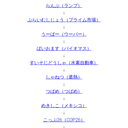
らんぷ（ランプ）
↓
ぷらいむしじょう（プライム市場）
↓
うーばー（ウーバー）
↓
ばいおます（バイオマス）
↓
すいそじどうしゃ（水素自動車）
↓
しゃねつ（遮熱）
↓
つばめ（つばめ）
↓
めきしこ（メキシコ）
↓
こっぷ26（COP26）
↓