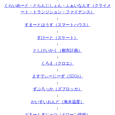
くらいめーと・とらんじしょん・ふぁいなんす（クライメ
ート・トランジション・ファイナンス）
↓
すまーとはうす（スマートハウス）
↓
すけーと（スケート）
↓
としけいかく（都市計画）
↓
くろえ（クロエ）
↓
えすでぃーじーず（SDGs）
↓
ずぶろっか（ズブロッカ）
↓
かいすいおんど（海水温度）
↓
どろーんぎじゅつ（ドローン技術）