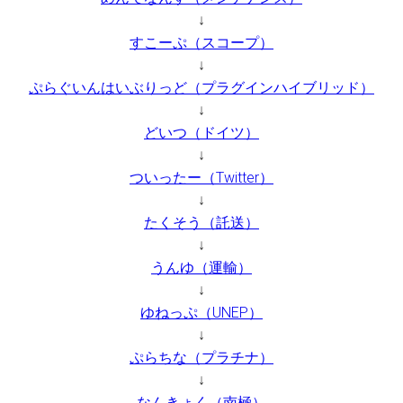
↓
すこーぷ（スコープ）
↓
ぷらぐいんはいぶりっど（プラグインハイブリッド）
↓
どいつ（ドイツ）
↓
ついったー（Twitter）
↓
たくそう（託送）
↓
うんゆ（運輸）
↓
ゆねっぷ（UNEP）
↓
ぷらちな（プラチナ）
↓
なんきょく（南極）