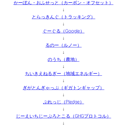
かーぼん・おふせっと（カーボン・オフセット）
↓
とらっきんぐ（トラッキング）
↓
ぐーぐる（Google）
↓
るのー（ルノー）
↓
のうち（農地）
↓
ちいきえねるぎー（地域エネルギー）
↓
ぎがとんぎゃっぷ（ギガトンギャップ）
↓
ぷれっじ（Pledge）
↓
じーえいちじーぷろとこる（GHGプロトコル）
↓