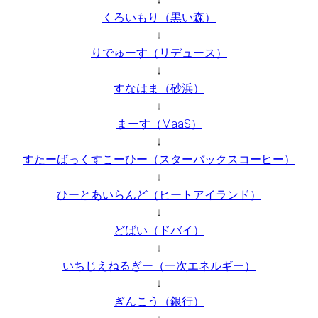
くろいもり（黒い森）
↓
りでゅーす（リデュース）
↓
すなはま（砂浜）
↓
まーす（MaaS）
↓
すたーばっくすこーひー（スターバックスコーヒー）
↓
ひーとあいらんど（ヒートアイランド）
↓
どばい（ドバイ）
↓
いちじえねるぎー（一次エネルギー）
↓
ぎんこう（銀行）