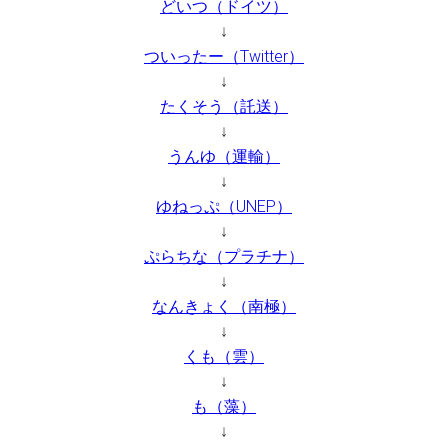
どいつ（ドイツ）
↓
ついったー（Twitter）
↓
たくそう（託送）
↓
うんゆ（運輸）
↓
ゆねっぷ（UNEP）
↓
ぷらちな（プラチナ）
↓
なんきょく（南極）
↓
くも（雲）
↓
も（藻）
↓