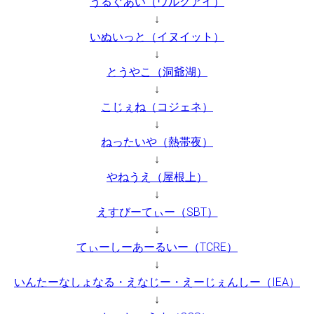
うるぐあい（ウルグアイ）
↓
いぬいっと（イヌイット）
↓
とうやこ（洞爺湖）
↓
こじぇね（コジェネ）
↓
ねったいや（熱帯夜）
↓
やねうえ（屋根上）
↓
えすびーてぃー（SBT）
↓
てぃーしーあーるいー（TCRE）
↓
いんたーなしょなる・えなじー・えーじぇんしー（IEA）
↓