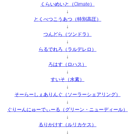
くらいめいと（Climate）
↓
とくべつこうあつ（特別高圧）
↓
つんどら（ツンドラ）
↓
らるでれろ（ラルデレロ）
↓
ろはす（ロハス）
↓
すいそ（水素）
↓
そーらーしぇありんぐ（ソーラーシェアリング）
↓
ぐりーんにゅーでぃーる（グリーン・ニューディール）
↓
るりかけす（ルリカケス）
↓