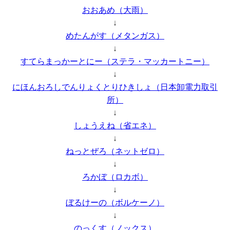
おおあめ（大雨）
↓
めたんがす（メタンガス）
↓
すてらまっかーとにー（ステラ・マッカートニー）
↓
にほんおろしでんりょくとりひきしょ（日本卸電力取引
所）
↓
しょうえね（省エネ）
↓
ねっとぜろ（ネットゼロ）
↓
ろかぼ（ロカボ）
↓
ぼるけーの（ボルケーノ）
↓
のっくす（ノックス）