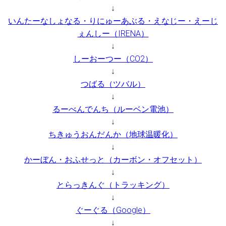
↓
いんたーなしょなる・りにゅーあぶる・えなじー・えーじ
ぇんしー（IRENA）
↓
しーおーつー（CO2）
↓
つばる（ツバル）
↓
るーべんでんち（ルーベン電池）
↓
ちきゅうおんだんか（地球温暖化）
↓
かーぼん・おふせっと（カーボン・オフセット）
↓
とらっきんぐ（トラッキング）
↓
ぐーぐる（Google）
↓