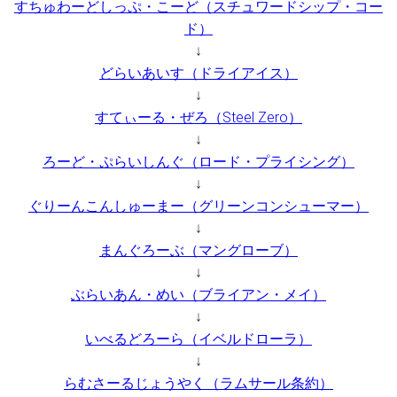
すちゅわーどしっぷ・こーど（スチュワードシップ・コー
ド）
↓
どらいあいす（ドライアイス）
↓
すてぃーる・ぜろ（Steel Zero）
↓
ろーど・ぷらいしんぐ（ロード・プライシング）
↓
ぐりーんこんしゅーまー（グリーンコンシューマー）
↓
まんぐろーぶ（マングローブ）
↓
ぶらいあん・めい（ブライアン・メイ）
↓
いべるどろーら（イベルドローラ）
↓
らむさーるじょうやく（ラムサール条約）