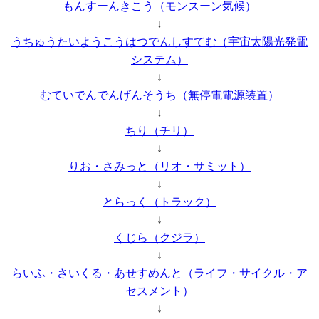
もんすーんきこう（モンスーン気候）
↓
うちゅうたいようこうはつでんしすてむ（宇宙太陽光発電
システム）
↓
むていでんでんげんそうち（無停電電源装置）
↓
ちり（チリ）
↓
りお・さみっと（リオ・サミット）
↓
とらっく（トラック）
↓
くじら（クジラ）
↓
らいふ・さいくる・あせすめんと（ライフ・サイクル・ア
セスメント）
↓