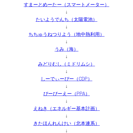
すまーとめーたー（スマートメーター）
↓
たいようでんち（太陽電池）
↓
ちちゅうねつりよう（地中熱利用）
↓
うみ（海）
↓
みどりむし（ミドリムシ）
↓
しーでぃーぴー（CDP）
↓
ぴーぴーえー（PPA）
↓
えねき（エネルギー基本計画）
↓
きたほんれんけい（北本連系）
↓