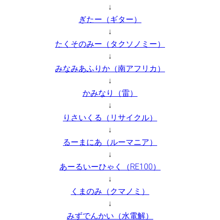
↓
ぎたー（ギター）
↓
たくそのみー（タクソノミー）
↓
みなみあふりか（南アフリカ）
↓
かみなり（雷）
↓
りさいくる（リサイクル）
↓
るーまにあ（ルーマニア）
↓
あーるいーひゃく（RE100）
↓
くまのみ（クマノミ）
↓
みずでんかい（水電解）