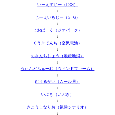
いーえすじー（ESG）
↓
じーえいちじー（GHG）
↓
じおぱーく（ジオパーク）
↓
くうきでんち（空気電池）
↓
ちさんちしょう（地産地消）
↓
うぃんどふぁーむ（ウィンドファーム）
↓
むうるがい（ムール貝）
↓
いぶき（いぶき）
↓
きこうしなりお（気候シナリオ）
↓