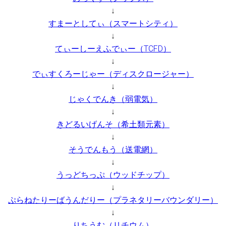
↓
すまーとしてぃ（スマートシティ）
↓
てぃーしーえふでぃー（TCFD）
↓
でぃすくろーじゃー（ディスクロージャー）
↓
じゃくでんき（弱電気）
↓
きどるいげんそ（希土類元素）
↓
そうでんもう（送電網）
↓
うっどちっぷ（ウッドチップ）
↓
ぷらねたりーばうんだりー（プラネタリーバウンダリー）
↓
りちうむ（リチウム）