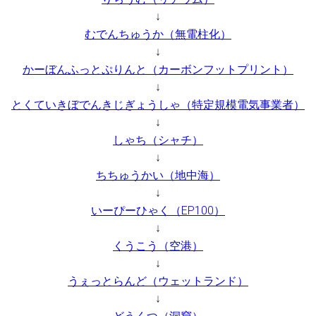
↓
むでんちゅうか（無電柱化）
↓
かーぼんふっとぷりんと（カーボンフットプリント）
↓
とくていきぼでんきじぎょうしゃ（特定規模電気事業者）
↓
しゃち（シャチ）
↓
ちちゅうかい（地中海）
↓
いーぴーひゃく（EP100）
↓
くうこう（空港）
↓
うぇっとらんど（ウェットランド）
↓