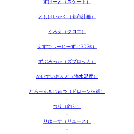
すけーと（スケート）
↓
としけいかく（都市計画）
↓
くろえ（クロエ）
↓
えすでぃーじーず（SDGs）
↓
ずぶろっか（ズブロッカ）
↓
かいすいおんど（海水温度）
↓
どろーんぎじゅつ（ドローン技術）
↓
つり（釣り）
↓
りゆーす（リユース）
↓