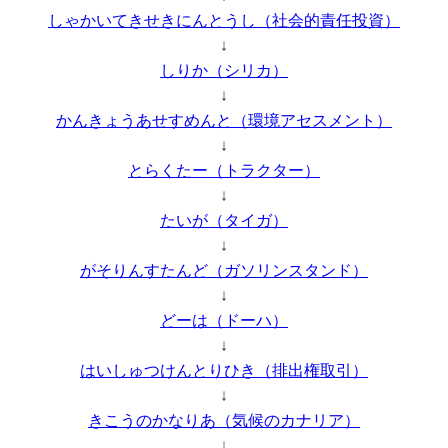
しゃかいてきせきにんとうし（社会的責任投資）
↓
しりか（シリカ）
↓
かんきょうあせすめんと（環境アセスメント）
↓
とらくたー（トラクター）
↓
たいが（タイガ）
↓
がそりんすたんど（ガソリンスタンド）
↓
どーは（ドーハ）
↓
はいしゅつけんとりひき（排出権取引）
↓
きこうのかなりあ（気候のカナリア）
↓