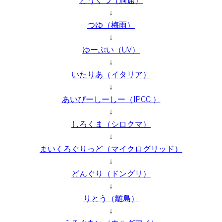
どうくつ（洞窟）
↓
つゆ（梅雨）
↓
ゆーぶい（UV）
↓
いたりあ（イタリア）
↓
あいぴーしーしー（IPCC ）
↓
しろくま（シロクマ）
↓
まいくろぐりっど（マイクログリッド）
↓
どんぐり（ドングリ）
↓
りとう（離島）
↓