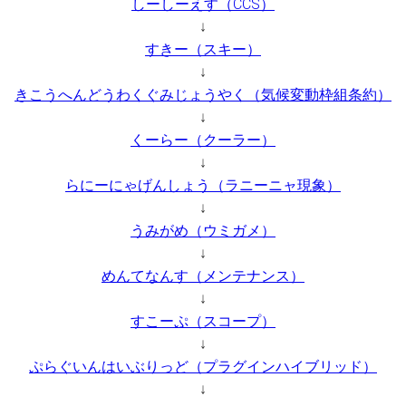
しーしーえす（CCS）
↓
すきー（スキー）
↓
きこうへんどうわくぐみじょうやく（気候変動枠組条約）
↓
くーらー（クーラー）
↓
らにーにゃげんしょう（ラニーニャ現象）
↓
うみがめ（ウミガメ）
↓
めんてなんす（メンテナンス）
↓
すこーぷ（スコープ）
↓
ぷらぐいんはいぶりっど（プラグインハイブリッド）
↓