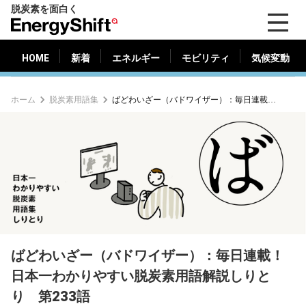
脱炭素を面白く
HOME
新着
エネルギー
モビリティ
気候変動
EnergyShift（エ
ナ
ジ
HOME
新着
エネルギー
モビリティ
気候変動
ー
シ
ホーム
脱炭素用語集
ばどわいざー（バドワイザー）：毎日連載！日本一わかりやすい脱炭素用語解説しりとり 第233語
フ
ト）
ばどわいざー（バドワイザー）：毎日連載！
日本一わかりやすい脱炭素用語解説しりと
り 第233語