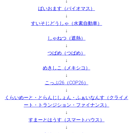
↓
ばいおます（バイオマス）
↓
すいそじどうしゃ（水素自動車）
↓
しゃねつ（遮熱）
↓
つばめ（つばめ）
↓
めきしこ（メキシコ）
↓
こっぷ26（COP26）
↓
くらいめーと・とらんじしょん・ふぁいなんす（クライメ
ート・トランジション・ファイナンス）
↓
すまーとはうす（スマートハウス）
↓