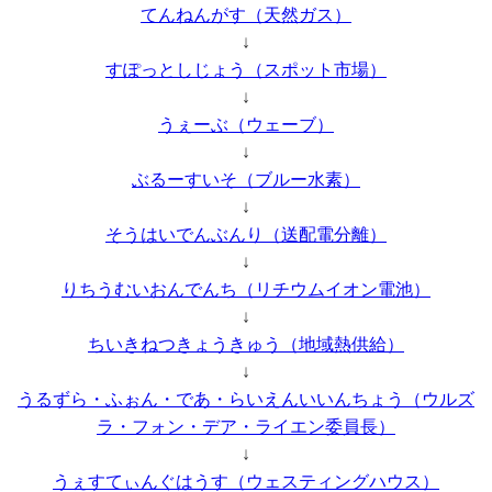
てんねんがす（天然ガス）
↓
すぽっとしじょう（スポット市場）
↓
うぇーぶ（ウェーブ）
↓
ぶるーすいそ（ブルー水素）
↓
そうはいでんぶんり（送配電分離）
↓
りちうむいおんでんち（リチウムイオン電池）
↓
ちいきねつきょうきゅう（地域熱供給）
↓
うるずら・ふぉん・であ・らいえんいいんちょう（ウルズ
ラ・フォン・デア・ライエン委員長）
↓
うぇすてぃんぐはうす（ウェスティングハウス）