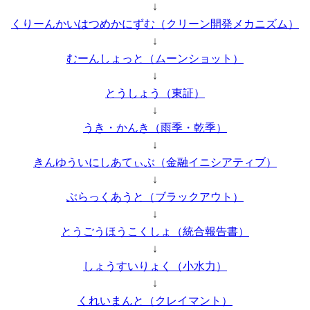
↓
くりーんかいはつめかにずむ（クリーン開発メカニズム）
↓
むーんしょっと（ムーンショット）
↓
とうしょう（東証）
↓
うき・かんき（雨季・乾季）
↓
きんゆういにしあてぃぶ（金融イニシアティブ）
↓
ぶらっくあうと（ブラックアウト）
↓
とうごうほうこくしょ（統合報告書）
↓
しょうすいりょく（小水力）
↓
くれいまんと（クレイマント）