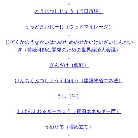
↓
とうじつしじょう（当日市場）
↓
うっどまいれーじ（ウッドマイレージ）
↓
じぞくかのうなかいはつのためのせかいけいざいじんかい
ぎ（持続可能な開発のための世界経済人会議）
↓
ぎんざけ（銀鮭）
↓
けんちくぶつしょうえねほう（建築物省エネ法）
↓
うし（牛）
↓
しげんえねるぎーちょう（資源エネルギー庁）
↓
うめたて（埋め立て）
↓