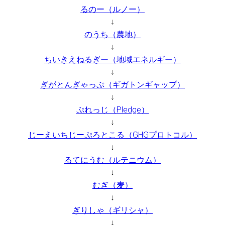
るのー（ルノー）
↓
のうち（農地）
↓
ちいきえねるぎー（地域エネルギー）
↓
ぎがとんぎゃっぷ（ギガトンギャップ）
↓
ぷれっじ（Pledge）
↓
じーえいちじーぷろとこる（GHGプロトコル）
↓
るてにうむ（ルテニウム）
↓
むぎ（麦）
↓
ぎりしゃ（ギリシャ）
↓