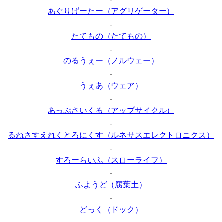
あぐりげーたー（アグリゲーター）
↓
たてもの（たてもの）
↓
のるうぇー（ノルウェー）
↓
うぇあ（ウェア）
↓
あっぷさいくる（アップサイクル）
↓
るねさすえれくとろにくす（ルネサスエレクトロニクス）
↓
すろーらいふ（スローライフ）
↓
ふようど（腐葉土）
↓
どっく（ドック）
↓